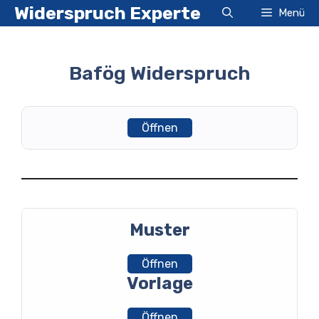
Zum
Widerspruch Experte
Menü
Inhalt
springen
Bafög Widerspruch
Öffnen
Muster
Öffnen
Vorlage
Öffnen