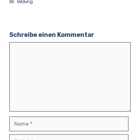
Kategorien
Bildung
Schreibe einen Kommentar
Kommentar
Name
E-