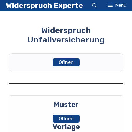
Zum
Widerspruch Experte
Menü
Inhalt
springen
Widerspruch
Unfallversicherung
Öffnen
Muster
Öffnen
Vorlage