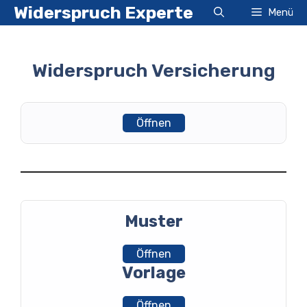
Zum
Widerspruch Experte
Menü
Inhalt
springen
Widerspruch Versicherung
Öffnen
Muster
Öffnen
Vorlage
Öffnen